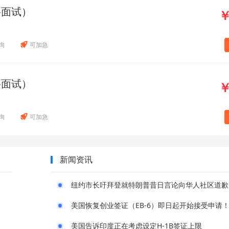
要面试）
￥
询
可加急
要面试）
￥
询
可加急
新闻资讯
纽约市长吁拜登就特朗普昔日言论向华人社区道歉
美国恢复创业签证（EB-6）即日起开始接受申请
美国告诉印度正在考虑设定H-1B签证上限