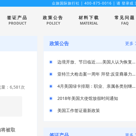
众旅国际旅行社
| 400-875-0016 | 请
登录
或
签证产品
政策公告
材料下载
常见问题
PRODUCT
POLICY
MATERIAL
FAQ
政策公告
更多
边境开放、节日临近……美国人认为恢复疫情前生活无风险？
亚特兰大枪击案一周年 拜登:反亚裔暴力根深蒂固
4月美国绿卡排期：职业、亲属各类别继续停滞
量：6,581次
2018年美国大使馆放假时间通知
美国工作签证最新政策
约将被取
签证产品
更多