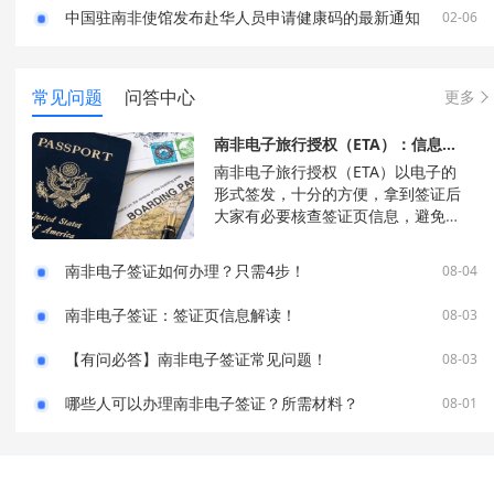
中国驻南非使馆发布赴华人员申请健康码的最新通知
02-06
常见问题
问答中心
更多
南非电子旅行授权（ETA）：信息解读！
南非电子旅行授权（ETA）以电子的
形式签发，十分的方便，拿到签证后
大家有必要核查签证页信息，避免有
误导致无法顺利出入境。以下是南非
电子旅行授权（ETA）信息解读：1、
南非电子签证如何办理？只需4步！
08-04
头部Republic of South Africa：南非
共和国Visitor's visa < 90 days /
南非电子签证：签证页信息解读！
08-03
Electronic Travel Authorization
(ETA) - Section 10(A)：访客签证
【有问必答】南非电子签证常见问题！
08-03
哪些人可以办理南非电子签证？所需材料？
08-01