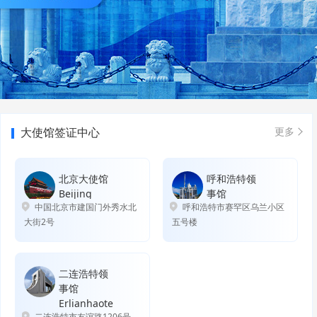
大使馆签证中心
更多
北京大使馆
呼和浩特领
Beijing
事馆
中国北京市建国门外秀水北
呼和浩特市赛罕区乌兰小区
Huhehaote
大街2号
五号楼
二连浩特领
事馆
Erlianhaote
二连浩特市友谊路1206号