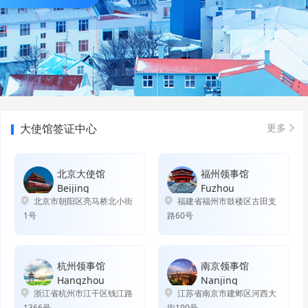
大使馆签证中心
更多
北京大使馆
福州领事馆
Beijing
Fuzhou
北京市朝阳区亮马桥北小街
福建省福州市鼓楼区古田支
1号
路60号
杭州领事馆
南京领事馆
Hangzhou
Nanjing
浙江省杭州市江干区钱江路
江苏省南京市建邺区河西大
1366号
街190号