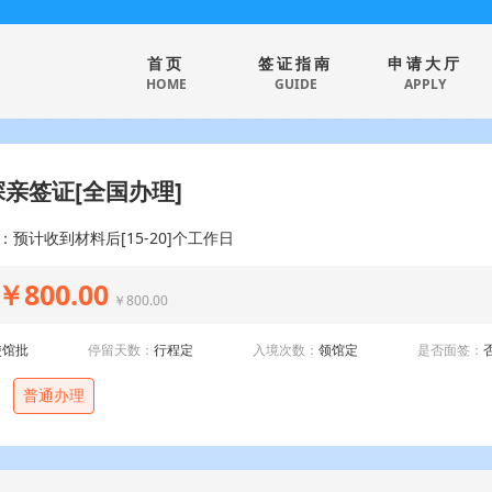
首页
签证指南
申请大厅
HOME
GUIDE
APPLY
亲签证[全国办理]
：预计收到材料后[15-20]个工作日
￥800.00
￥800.00
使馆批
停留天数：
行程定
入境次数：
领馆定
是否面签：
普通办理
：