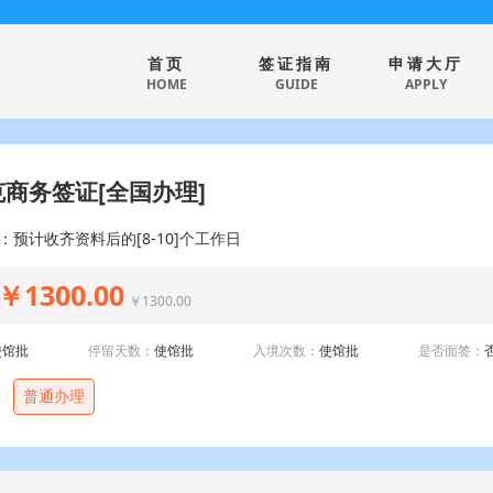
首页
签证指南
申请大厅
HOME
GUIDE
APPLY
商务签证[全国办理]
：预计收齐资料后的[8-10]个工作日
￥1300.00
￥1300.00
使馆批
停留天数：
使馆批
入境次数：
使馆批
是否面签：
普通办理
：