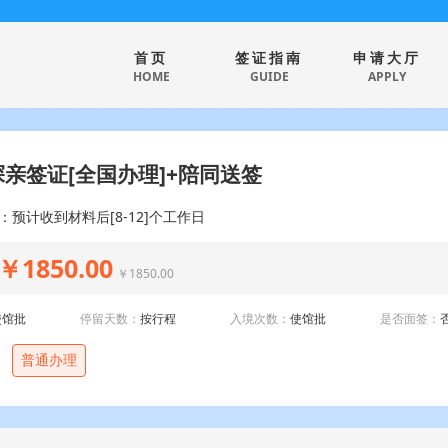
首页
签证指南
申请大厅
HOME
GUIDE
APPLY
亲签证[全国办理]+陪同送签
：预计收到材料后[8-12]个工作日
￥1850.00
￥1850.00
使馆批
停留天数：
按行程
入境次数：
使馆批
是否面签：
普通办理
：