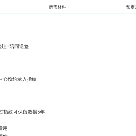
所需材料
预定
整理+陪同送签
中心预约录入指纹
算
过指纹可保留数据5年
费用