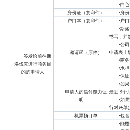
•白
身份证（复印件）
•身
户口本（复印件）
•户
•斯
书写，并
•公
邀请函（原件）
申请表上
签发给前往斯
•商
洛伐克进行商务目
•承
的的申请人
•保
•如
申请人的偿付能力证
最近 3个
明
•
如果
行对账单
机票预订单
•包
•能