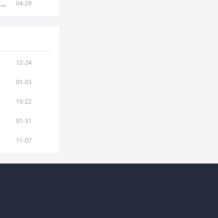
斯洛伐克新增4例新冠肺炎确诊病例 累计确诊1407例
04-29
12-24
01-03
10-22
01-31
11-07