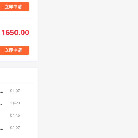
立即申请
1650.00
立即申请
驻斯洛伐克大使孙立杰向斯方移交中方援斯防疫物资
04-07
全球签证中心网络，覆盖80余国
11-20
04-16
洛伐克使馆发布从乌克兰撤离的中国公民入境相关事宜
02-27