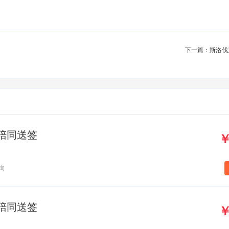
下一篇：斯洛伐
+陪同送签
￥
询
+陪同送签
￥