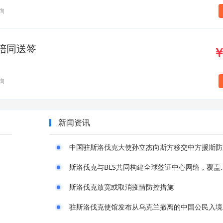
询
+陪同送签
￥
询
新闻资讯
中国
斯洛伐克与BLS共同构建
斯洛伐克放宽或取消疫情防控措施
驻斯